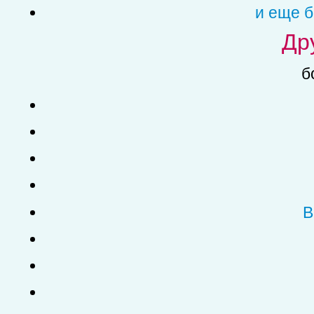
и еще б
Др
б
В