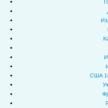
Г
Из
К
И
США 1
У
Фр