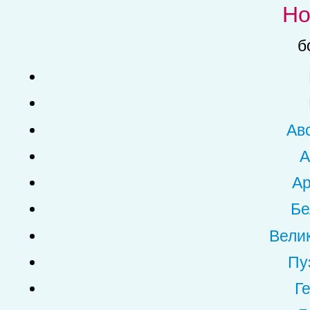
Но
б
Ав
А
Ар
Бе
Вели
Пу
Г