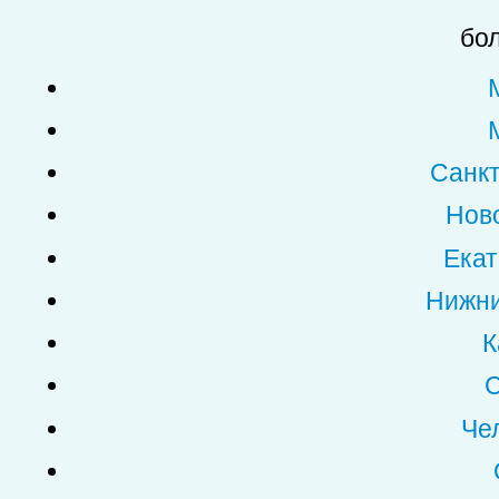
бол
Санкт
Нов
Екат
Нижни
К
С
Че