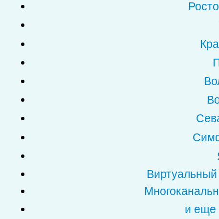
Росто
Кра
П
Во
Во
Сев
Симф
Виртуальный
Многоканальн
и еще 