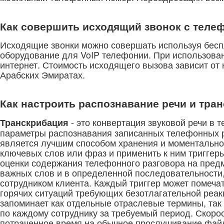
Как совершить исходящий звонок с теле
Исходящие звонки можно совершать используя бесп
оборудование для VoIP телефонии. При использован
интернет. Стоимость исходящего вызова зависит от
Арабских Эмиратах.
Как настроить распознавание речи и тра
- это конвертация звуковой речи в т
Транскрибация
параметры распознавания записанных телефонных 
является лучшим способом хранения и моментально
ключевых слов или фраз и применить к ним триггер
оценки содержания телефонного разговора на предм
важных слов и в определенной последовательности
сотрудником клиента. Каждый триггер может помеча
горячих ситуаций требующих безотлагательной реак
запоминает как отдельные отраслевые термины, так 
по каждому сотруднику за требуемый период. Скоро
потраченное время на обычное прослушивание фай