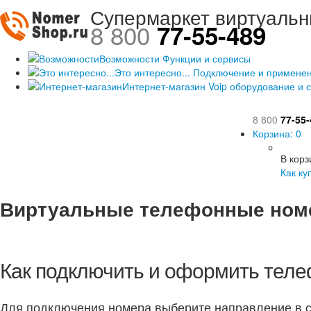
Супермаркет виртуаль
8 800
77-55-489
Возможности
Функции и сервисы
Это интересно...
Подключение и примене
Интернет-магазин
Voip оборудование и с
8 800
77-55-
Корзина:
0
В корз
Как ку
Виртуальные телефонные ном
Как подключить и оформить тел
Для подключения номера выберите направление в с