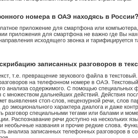
фонного номера в ОАЭ находясь в России
латное приложение для смартфона или компьютера, 
ии приложения для смартфона не важно где Вы нахо
 направления исходящего звонка и тарифицируется т
нскрибацию записанных разговоров в текс
екст, т.е. превращение звукового файла в текстовый
разговоров на телефонном номере в ОАЭ. Текстовы
го анализа содержимого. С помощью специальных ф
ы с множеством дальнейших действий. Действия посл
ет выявления стоп-слов, нецензурной речи, слов п
, до эмоционального характера диалога и даже кон
ть разговор специальными тегами или балами и мом
ции. Распознавание речи доступно на нескольких яз
и необычные названия и прочие редкие слова. Функц
сть анализа записанных телефонных разговоров в со
лов.