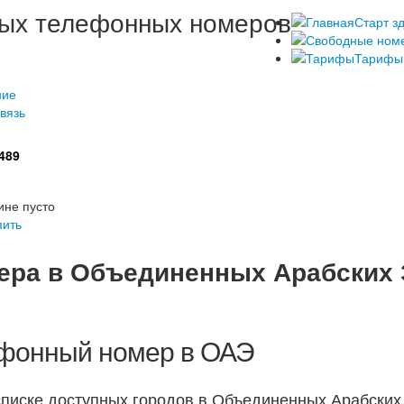
ных телефонных номеров
Старт з
Тарифы
ние
вязь
489
ине пусто
пить
ера в Объединенных Арабских
ефонный номер в ОАЭ
писке доступных городов в Объединенных Арабских 