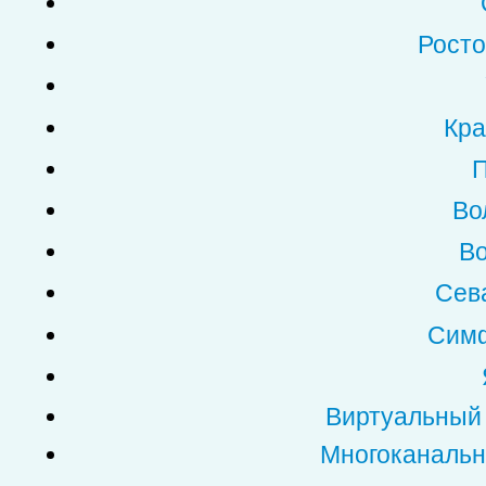
Росто
Кра
П
Во
Во
Сев
Симф
Виртуальный
Многоканальн