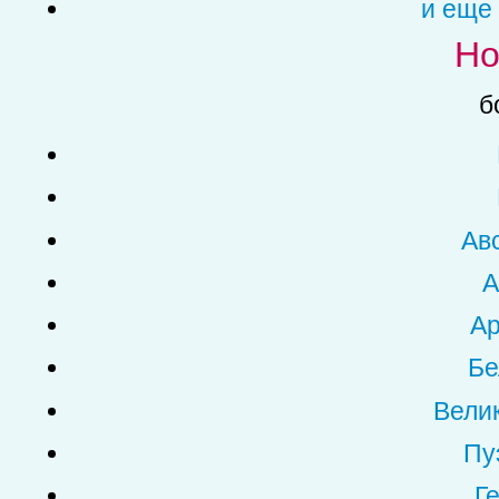
и еще 
Но
б
Ав
А
Ар
Бе
Вели
Пу
Г