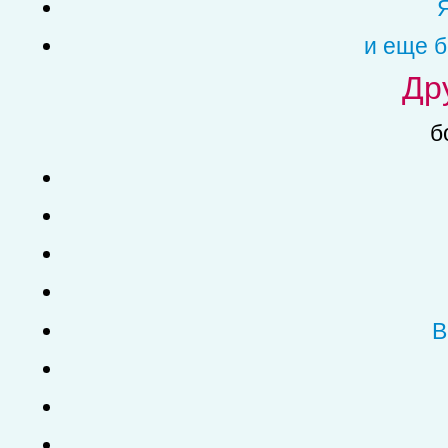
и еще б
Др
б
В