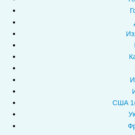
Г
Из
К
И
США 1
У
Фр